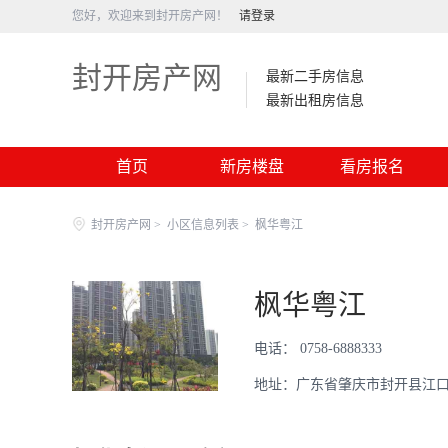
您好，欢迎来到封开房产网！
请登录
封开房产网
最新二手房信息
最新出租房信息
首页
新房楼盘
看房报名
封开房产网
>
小区信息列表
>
枫华粤江
枫华粤江
电话： 0758-6888333
地址：广东省肇庆市封开县江口