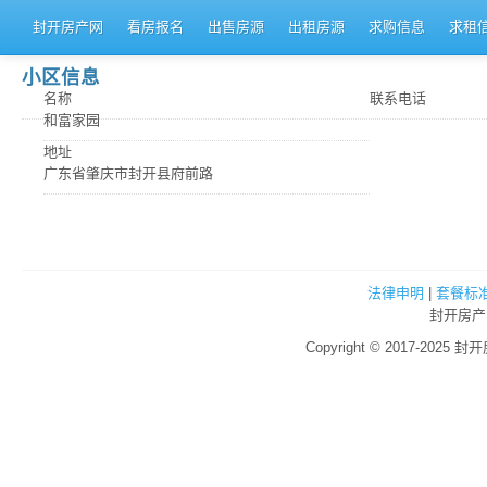
封开房产网
看房报名
出售房源
出租房源
求购信息
求租
小区信息
名称
联系电话
和富家园
地址
广东省肇庆市封开县府前路
法律申明
|
套餐标
封开房产
Copyright © 2017-2025 封开房